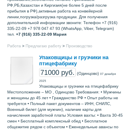
РФ,РБ,Казахстан и Киргизия(не более 5 дней после
прибытия в РФ),активные работа на конвейерной
линии,погрузка/разгрузка продукции. Для получения
дополнительной информации звоните: Телефон +7 (916)
335-22-09 +7 978 047 47 93 (WhatsApp, Viber, Telegram)
тел.
+7 (916) 335-22-09
Мария
Работа
>
Предлагаю работу
>
Производство
Упаковщицы и грузчики на
птицефабрику
71000 руб.
(Одинцово)
07 декабря
2025
Упаковщицы и грузчики на птицефабрику
Местоположение – МО , Одинцово Требования: • Мужчины
и женщины до 45 лет • Гражданство РФ • Опыт работы не
требуется • Полный пакет документов – ИНН, СНИЛС,
Военный билет (для мужчин), наличие карты для
начисления заработной платы Условия вахты: • Вахта 30-45
смен • Бесплатный комплексный обед • Бесплатное
общежитие рядом с объектом • Еженедельные авансы по