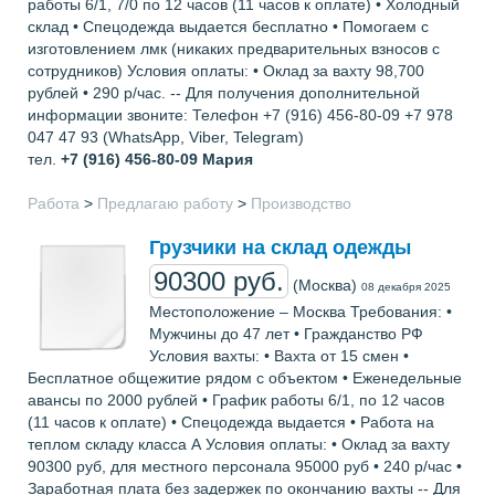
работы 6/1, 7/0 по 12 часов (11 часов к оплате) • Холодный
склад • Спецодежда выдается бесплатно • Помогаем с
изготовлением лмк (никаких предварительных взносов с
сотрудников) Условия оплаты: • Оклад за вахту 98,700
рублей • 290 р/час. -- Для получения дополнительной
информации звоните: Телефон +7 (916) 456-80-09 +7 978
047 47 93 (WhatsApp, Viber, Telegram)
тел.
+7 (916) 456-80-09
Мария
Работа
>
Предлагаю работу
>
Производство
Грузчики на склад одежды
90300 руб.
(Москва)
08 декабря 2025
Местоположение – Москва Требования: •
Мужчины до 47 лет • Гражданство РФ
Условия вахты: • Вахта от 15 смен •
Бесплатное общежитие рядом с объектом • Еженедельные
авансы по 2000 рублей • График работы 6/1, по 12 часов
(11 часов к оплате) • Спецодежда выдается • Работа на
теплом складу класса А Условия оплаты: • Оклад за вахту
90300 руб, для местного персонала 95000 руб • 240 р/час •
Заработная плата без задержек по окончанию вахты -- Для