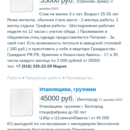
35000 руб.
(Орехово-Зуево)
07
декабря 2025
Стаж не менее 3-х лет. Возраст 25-55 лет
Резка металла, обычная сталь вахта - 2 месяца работы, 1
месяц отдыха. График работы - Шестидневная рабочая
неделя по 12 часов с учетом обеда. ) Проживание в
общежитии,спец одежда предоставляется Питание - За
свой счет. Есть возможность питаться в заводской столовой
( 180 руб.) и приготовить у себя в квартире Гражданство -
Граждане РФ,РБ, Армении и Казахстана Авансы - 17 и 30
числа каждого месяца по 3 000 рублей от 35000.
тел.
+7 (916) 335-22-09
Мария
Работа
>
Предлагаю работу
>
Производство
Упаковщики, грузчики
45000 руб.
(Белгород)
07 декабря 2025
Упаковщики, грузчики г. Белгород.
птицефабрика до 50 лет
\140р.ч.\11смена\45вахта \ от 45 000
6\1,выходной по согласованию с менеджером бесплатное
проживание,бесплатное питание Принимаем