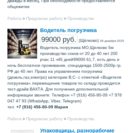
дважды в месяц, При необходимости предоставляется
общежитие
Работа
>
Предлагаю работу
>
Производство
Водитель погрузчика
99000 руб.
(Щёлково)
06 декабря 2025
Водитель погрузчика МО,Щелково 5м
производство соков от 20 до 40 лет 200
рчас 11 ч45 дней99000 61,7, есть день и
ночь бесплатное проживание, спецодежда 1500-2500р гр.
РФ до 40 лет. Права на управлением погрузчика
(дизель,газ,электро) категории B,C- с отметкой «Водителя
погрузчика» перемещение товаров по складу.проводится
тест-драйв ВАХТА. Для получения дополнительной
информации звоните: Телефон +7 (916) 456-80-09 +7 978
047 47 93 (WhatsApp, Viber, Telegram)
тел.
+7 (916) 456-80-09
Мария
Работа
>
Предлагаю работу
>
Производство
Упаковщицы, разнорабочие