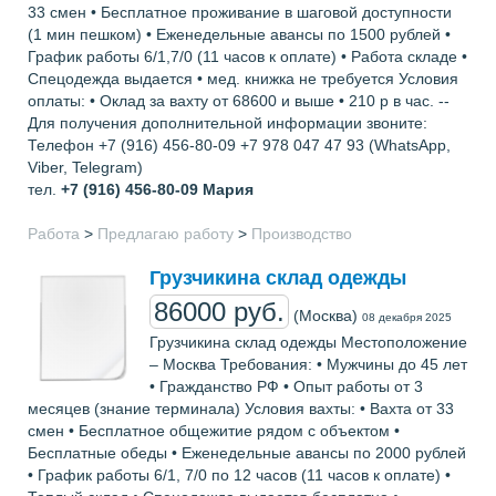
33 смен • Бесплатное проживание в шаговой доступности
(1 мин пешком) • Еженедельные авансы по 1500 рублей •
График работы 6/1,7/0 (11 часов к оплате) • Работа складе •
Спецодежда выдается • мед. книжка не требуется Условия
оплаты: • Оклад за вахту от 68600 и выше • 210 р в час. --
Для получения дополнительной информации звоните:
Телефон +7 (916) 456-80-09 +7 978 047 47 93 (WhatsApp,
Viber, Telegram)
тел.
+7 (916) 456-80-09
Мария
Работа
>
Предлагаю работу
>
Производство
Грузчикина склад одежды
86000 руб.
(Москва)
08 декабря 2025
Грузчикина склад одежды Местоположение
– Москва Требования: • Мужчины до 45 лет
• Гражданство РФ • Опыт работы от 3
месяцев (знание терминала) Условия вахты: • Вахта от 33
смен • Бесплатное общежитие рядом с объектом •
Бесплатные обеды • Еженедельные авансы по 2000 рублей
• График работы 6/1, 7/0 по 12 часов (11 часов к оплате) •