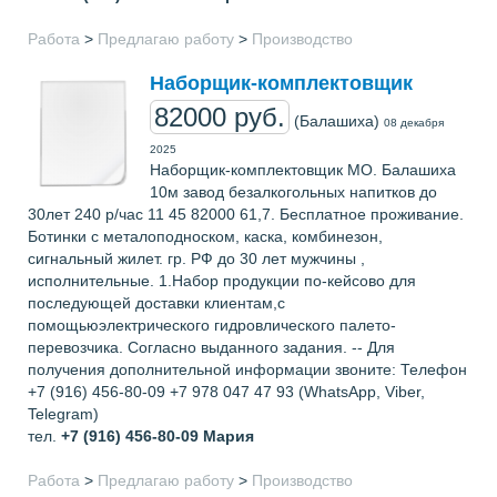
Работа
>
Предлагаю работу
>
Производство
Наборщик-комплектовщик
82000 руб.
(Балашиха)
08 декабря
2025
Наборщик-комплектовщик МО. Балашиха
10м завод безалкогольных напитков до
30лет 240 р/час 11 45 82000 61,7. Бесплатное проживание.
Ботинки с металоподноском, каска, комбинезон,
сигнальный жилет. гр. РФ до 30 лет мужчины ,
исполнительные. 1.Набор продукции по-кейсово для
последующей доставки клиентам,с
помощьюэлектрического гидровлического палето-
перевозчика. Согласно выданного задания. -- Для
получения дополнительной информации звоните: Телефон
+7 (916) 456-80-09 +7 978 047 47 93 (WhatsApp, Viber,
Telegram)
тел.
+7 (916) 456-80-09
Мария
Работа
>
Предлагаю работу
>
Производство