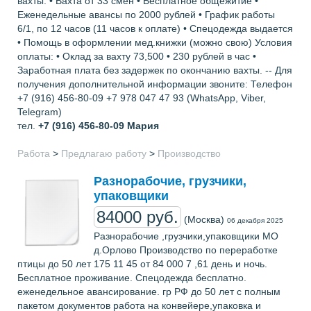
вахты: • Вахта от 33 смен • Бесплатное общежитие •
Еженедельные авансы по 2000 рублей • График работы
6/1, по 12 часов (11 часов к оплате) • Спецодежда выдается
• Помощь в оформлении мед.книжки (можно свою) Условия
оплаты: • Оклад за вахту 73,500 • 230 рублей в час •
Заработная плата без задержек по окончанию вахты. -- Для
получения дополнительной информации звоните: Телефон
+7 (916) 456-80-09 +7 978 047 47 93 (WhatsApp, Viber,
Telegram)
тел.
+7 (916) 456-80-09
Мария
Работа
>
Предлагаю работу
>
Производство
Разнорабочие, грузчики,
упаковщики
84000 руб.
(Москва)
06 декабря 2025
Разнорабочие ,грузчики,упаковщики МО
д.Орлово Производство по переработке
птицы до 50 лет 175 11 45 от 84 000 7 ,61 день и ночь.
Бесплатное проживание. Спецодежда бесплатно.
еженедельное авансирование. гр РФ до 50 лет с полным
пакетом документов работа на конвейере,упаковка и