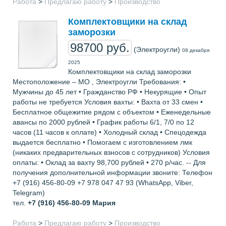
Работа
>
Предлагаю работу
>
Производство
Комплектовщики на склад
заморозки
98700 руб.
(Электроугли)
08 декабря
2025
Комплектовщики на склад заморозки
Местоположение – МО , Электроугли Требования: •
Мужчины до 45 лет • Гражданство РФ • Некурящие • Опыт
работы не требуется Условия вахты: • Вахта от 33 смен •
Бесплатное общежитие рядом с объектом • Еженедельные
авансы по 2000 рублей • График работы 6/1, 7/0 по 12
часов (11 часов к оплате) • Холодный склад • Спецодежда
выдается бесплатно • Помогаем с изготовлением лмк
(никаких предварительных взносов с сотрудников) Условия
оплаты: • Оклад за вахту 98,700 рублей • 270 р/час. -- Для
получения дополнительной информации звоните: Телефон
+7 (916) 456-80-09 +7 978 047 47 93 (WhatsApp, Viber,
Telegram)
тел.
+7 (916) 456-80-09
Мария
Работа
>
Предлагаю работу
>
Производство