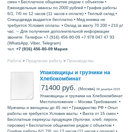
смен • Бесплатное общежитие рядом с объектом •
Еженедельные авансы по 2000 рублей • График работы
6/1, 7/0 по 12 часов (11 часов к оплате) • Теплый склад •
Спецодежда выдается бесплатно • Мед.книжка не
требуется Условия оплаты: • Оклад за вахту 70 200 • 210 р/
час. -- Для получения дополнительной информации
звоните: Телефон +7 (916) 456-80-09 +7 978 047 47 93
(WhatsApp, Viber, Telegram)
тел.
+7 (916) 456-80-09
Мария
Работа
>
Предлагаю работу
>
Производство
Упаковщицы и грузчики на
Хлебокомбинат
71400 руб.
(Москва)
08 декабря 2025
Упаковщицы и грузчики на Хлебокомбинат
Местоположение – Москва Требования: •
Мужчины и женщины до 45 лет • Гражданство РФ • Опыт
работы не требуется Условия вахты: • Вахта от 15 смен •
Бесплатные перекусы продукции (булочки, хлеб, пироги,
пирожки) • Бесплатное общежитие рядом с объектом •
График работы 6/1 7/0, по 12 часов (11 часов к оплате) •