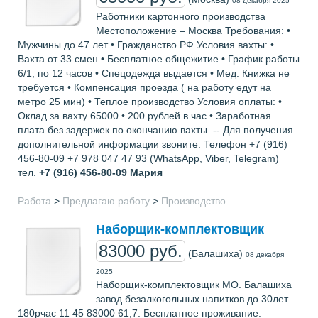
08 декабря 2025
Работники картонного производства
Местоположение – Москва Требования: •
Мужчины до 47 лет • Гражданство РФ Условия вахты: •
Вахта от 33 смен • Бесплатное общежитие • График работы
6/1, по 12 часов • Спецодежда выдается • Мед. Книжка не
требуется • Компенсация проезда ( на работу едут на
метро 25 мин) • Теплое производство Условия оплаты: •
Оклад за вахту 65000 • 200 рублей в час • Заработная
плата без задержек по окончанию вахты. -- Для получения
дополнительной информации звоните: Телефон +7 (916)
456-80-09 +7 978 047 47 93 (WhatsApp, Viber, Telegram)
тел.
+7 (916) 456-80-09
Мария
Работа
>
Предлагаю работу
>
Производство
Наборщик-комплектовщик
83000 руб.
(Балашиха)
08 декабря
2025
Наборщик-комплектовщик МО. Балашиха
завод безалкогольных напитков до 30лет
180рчас 11 45 83000 61,7. Бесплатное проживание.