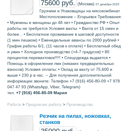
75600 руб.
(Москва)
07 декабря 2025
Грузчики и Упаковщицы на мясокомбинат
Местоположение – Егорьевск Требования:
• Мужчины и женщины до 48 лет • Гражданство РФ • Опыт
работы не требуется Условия вахты: • Вахта от 15 смен и
более... • Бесплатное проживание в шаговой доступности
(1 мин пешком) • Еженедельные авансы по 2000 рублей •
График работы 6/1, (11 часов к оплате) • Бесплатный обед
и ужин • Холодное производство (+4-7 градусов) • 80
процентов перевахтовок!!!!! • Спецодежда выдается •
Помощь в оформлении лмк (никаких предварительных
взносов) Условия оплаты: • Оклад за вахту от 75,600 и
выше • 230 р в час. -- Для получения дополнительной
информации звоните: Телефон +7 (916) 456-80-09 +7 978
047 47 93 (WhatsApp, Viber, Telegram)
тел.
+7 (916) 456-80-09
Мария
Работа
>
Предлагаю работу
>
Производство
Резчик на пилах, ножовках,
станков