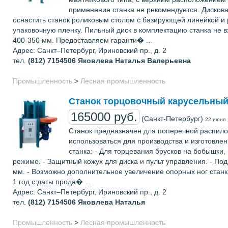
применение станка не рекомендуется. Дискова
оснастить станок роликовым столом с базирующей линейкой и 
упаковочную пленку. Пильный диск в комплектацию станка не 
400-350 мм. Предоставляем гаранти� ...
Адрес: Санкт–Петербург, Ириновский пр., д. 2
тел.
(812) 7154506
Яковлева Наталья Валерьевна
Промышленность
>
Лесная промышленность
Станок торцовочный карусельный
165000 руб.
(Санкт-Петербург)
22 июня
Станок предназначен для поперечной распилов
использоваться для производства и изготовле
станка: - Для торцевания брусков на бобышки,
режиме. - Защитный кожух для диска и пульт управления. - По
мм. - Возможно дополнительное увеличение опорных ног станк
1 год с даты прода� ...
Адрес: Санкт–Петербург, Ириновский пр., д. 2
тел.
(812) 7154506
Яковлева Наталья
Промышленность
>
Лесная промышленность