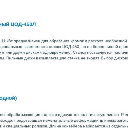
ьный ЦОД-450Л
11 кВт предназначен для обрезания кромок и раскроя необрезной 
ональные возможности станка ЦОД-450, но по более низкой цене.
им или двумя дисками одновременно. Станок поставляется частичн
мм. Пильные диски в комплектацию станка не входят. Выбор дисков
одной)
евообрабатывающие станки в единую технологическую линию. Роль
 выходе, предотвращая нежелательные деформации длинных загото
г и специальных роликов. Длина конвейера набирается из отдельны