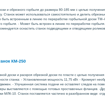
ски и обрезного горбыля до размера 80-185 мм с целью получения
у. Станок может использоваться самостоятельно и делить обрезные
быть встроенным в линию по переработке горбыльной доски ТМ–8
го горбыля. - Может быть встроен в линию по переработке горбыля
екомендуется оснастить станок подводящими и отводящими роликов
анок КМ-250
ной доски и раскроя обрезной доски по пласти с целью получени
ости станка: - Установленная мощность 11,75 кВт. - Кромкует нео
вижен. - Улучшенная система подачи не оставляет следов на повер
змеры выставляются с помощью готовых проставочных фланцев. -Др
и МЛК-10. Станок поставляется частично в разобранном виде: отд