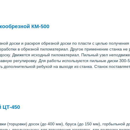
кообрезной КМ-500
ной доски и раскроя обрезной доски по пласти с целью получени
еработки в обрезной пиломатериал. Другое применение станка не 
ю доску. Движется исходный пиломатериал. Пильный узел неподви
плавную регулировку. Для работы используются пильные диски 300
ь дополнительной ребухой на выходе из станка. Станок поставляе
 ЦТ-450
и (торцовки) досок (до 400 мм), бруса (до 150 мм), горбыльной д
пилы, предназначен для торцевания заготовок, для подрезки пило